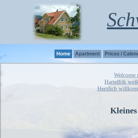
Sch
Home
Apartment
Prices / Calen
Welcome t
Hartellijk we
Herzlich willko
Kleines