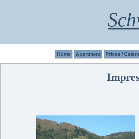
Sch
Home
Apartment
Prices / Calen
Impres