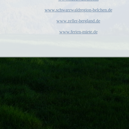
www.schwarzwaldregion-belchen.de
www.zeller-bergland.de
www.ferien-miete.de