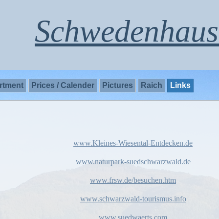
Schwedenhaus
rtment
Prices / Calender
Pictures
Raich
Links
www.Kleines-Wiesental-Entdecken.de
www.naturpark-suedschwarzwald.de
www.frsw.de/besuchen.htm
www.schwarzwald-tourismus.info
www.suedwaerts.com